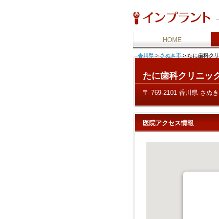
HOME
香川県
>
さぬき市
>
たに歯科クリ
たに歯科クリニッ
〒 769-2101 香川県 さぬ
医院アクセス情報