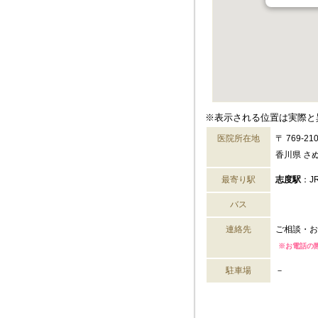
※表示される位置は実際と
医院所在地
〒 769-21
香川県 さぬ
最寄り駅
志度駅
：J
バス
連絡先
ご相談・お
※お電話の
駐車場
－