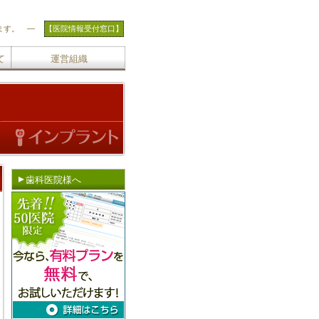
ます。 ―
【医院情報受付窓口】
て
運営組織
歯科医院様へ