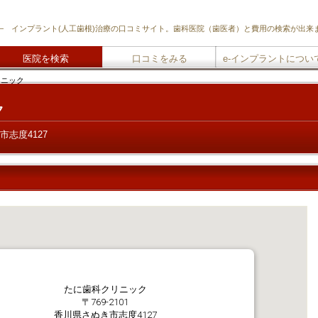
―
インプラント
(人工歯根)治療の口コミサイト。歯科医院（歯医者）と費用の検索が出来
医院を検索
口コミをみる
e-インプラントについ
ニック
ク
き市志度4127
たに歯科クリニック
〒769-2101
香川県さぬき市志度4127