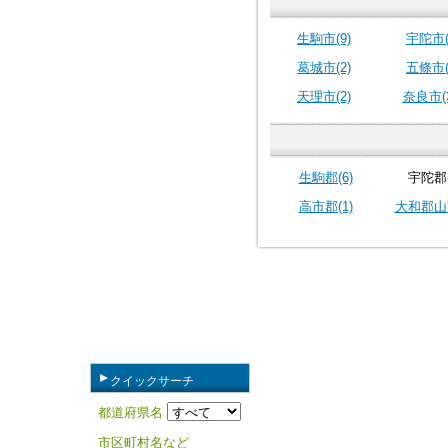
生駒市(9)
宇陀市(
葛城市(2)
五條市(
天理市(2)
奈良市(3
生駒郡(6)
宇陀郡(
高市郡(1)
大和郡山市
クイックサーチ
都道府県名
市区町村名など