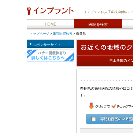
―
インプラント
(人工歯根)治療の
HOME
医院を検索
トップページ
>
歯科医院検索
>
奈良県
スポンサーサイト
お近くの地域のインプラントを行っているクリニックを探す
奈良県の歯科医院の情報や口コ
す。
select
cancel